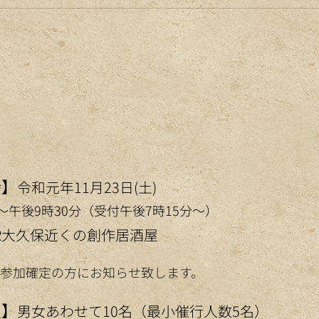
時】
令和元年11月23日(土)
～午後9時30分（受付午後7時15分～）
R大久保近くの創作居酒屋
参加確定の方にお知らせ致します。
員】
男女あわせて10名（最小催行人数5名）