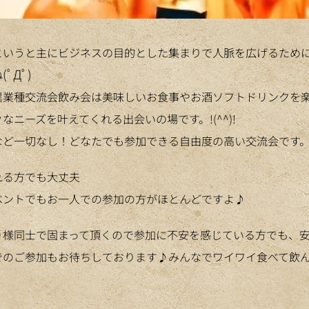
というと主にビジネスの目的とした集まりで人脈を広げるため
(ﾟДﾟ)
ね
異業種交流会飲み会は美味しいお食事やお酒ソフトドリンクを
なニーズを叶えてくれる出会いの場です。!(^^)!
など一切なし！どなたでも参加できる自由度の高い交流会です
る方でも大丈夫😉
ベントでもお一人での参加の方がほとんどですよ♪
り様同士で固まって頂くので参加に不安を感じている方でも、
でのご参加もお待ちしております♪みんなでワイワイ食べて飲