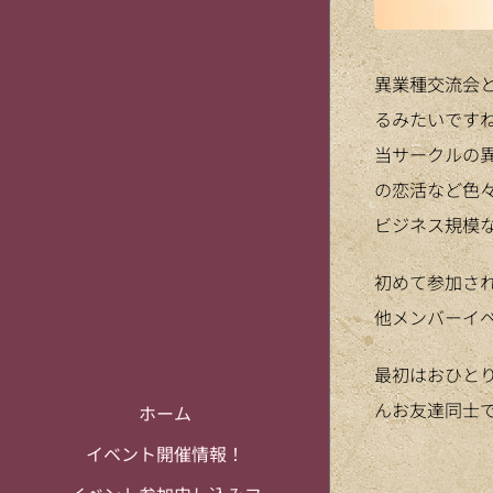
異業種交流会
るみたいです
当サークルの
の恋活など色々
ビジネス規模
初めて参加され
他メンバーイ
最初はおひと
んお友達同士
ホーム
イベント開催情報！