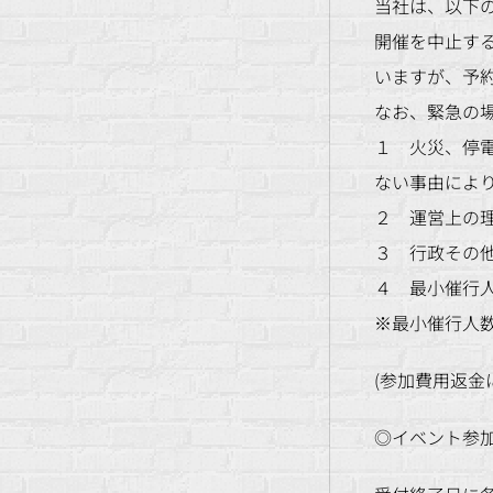
当社は、以下
開催を中止す
いますが、予
なお、緊急の
１ 火災、停
ない事由により
２ 運営上の
３ 行政その
４ 最小催行
※最小催行人
(参加費用返金
◎イベント参