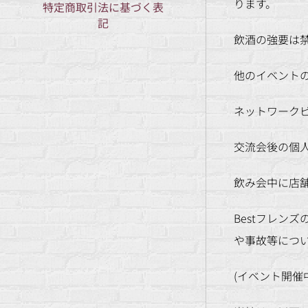
ります。
特定商取引法に基づく表
記
飲酒の強要は
他のイベント
ネットワーク
交流会後の個
飲み会中に店
Bestフレ
や事故等につ
(イベント開催