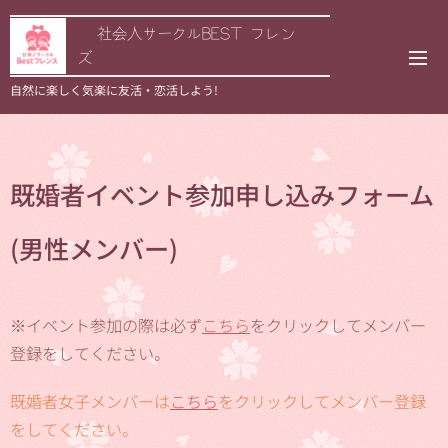
🌟社会人サークルBEST フレン
ズ
自然に楽しく気楽に友活・恋活しよう!
既婚者イベント参加
申し込み
フォーム
(男性メンバー)
※イベント参加の際は必ず
こちら
をクリックしてメンバー
登録をしてください。
既婚者女子メンバーは
こちら
をクリックしてメンバー登録
をしてください。