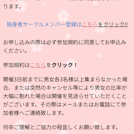
ります。
独身者サークルメンバー登録は
こちら
を
クリック‼
お申し込みの際は必ず参加規約に同意してお申込み
ください。
参加規約は
こちら
を
クリック！
開催3日前までに男女各3名様以上集まらなかった場
合、または突然のキャンセル等により男女の比率が
大幅に割れた場合は開催を見送らせていただくこと
がございます。その際はメールまたはお電話にて参
加者様へご連絡致します。
何卒ご理解とご協力の程宜しくお願い致します。