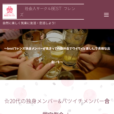
🌟社会人サークルBEST フレン
ズ
自然に楽しく気楽に友活・恋活しよう!
～bestフレンズ独身メンバーが集まっての飲み会でワイワイと楽しんで素敵な出
会いを～
☆20代の独身メンバー&バツイチメンバー
合